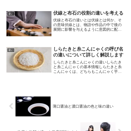
れます。基準は、製品の品質評価や業務
遂行の基礎といった多岐にわたる分野で
使われます。また、社会的な基準は文化
伏線と布石の役割の違いを考える
違い
や地域によっても異な...
伏線と布石の違いとは伏線とは何か、そ
の意味伏線とは、物語や作品の中で後の
展開に影響を与えるように意図的に配置
された要素のことを指します。物語の進
行中にはあまり目立たず、読者や視聴者
の意識に強く残ることはありませんが、
後に明かされることで、驚...
しらたきと糸こんにゃくの呼び名
違い
の違いについて詳しく解説します
しらたきと糸こんにゃくの違いしらたき
と糸こんにゃくの基本情報しらたきと糸
こんにゃくは、どちらもこんにゃく芋を
原料とした食品ですが、形状や製法に違
いがあります。また、それぞれの食感や
用途にも特徴があり、料理によって適し
た使い方が異なります。こ...
薄口醤油と濃口醤油の色と味の違い