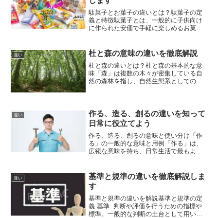
します
駄菓子とお菓子の違いとは？駄菓子の定
義と特徴駄菓子とは、一般的に子供向け
に作られた安価で手軽に楽しめるお菓子
のことを指します。駄菓子屋やコンビニ
などで販売されており、小さなパッケー
ジで少量ずつ提供されることが特徴で
杜と森の意味の違いを徹底解説
違い
す。多くの駄菓子は、子供が...
杜と森の違いとは？杜と森の基本的な意
味「森」は複数の木々が密集している自
然の森林を指し、自然生態系としての側
面が強調されます。森は野生動物の生息
地や植物の多様性を支える環境としても
重要であり、自然の神秘や調和を象徴す
るものとして多くの文化で...
作る、造る、創るの違いを知って
違い
日常に役立てよう
作る、造る、創るの意味と使い分け「作
る」の一般的な意味と用例「作る」は、
広範な意味を持ち、日常生活で最もよく
使われる言葉です。料理や道具、文章、
計画、仕組み、コミュニケーションの手
段など、さまざまなものを生み出すとき
基準と規準の違いを徹底解説しま
違い
に使われます。この言葉は...
す
基準と規準の違いを解説基準と規準の定
義 基準: 判断や評価を行うための指標や
標準。一般的な判断の土台として用いら