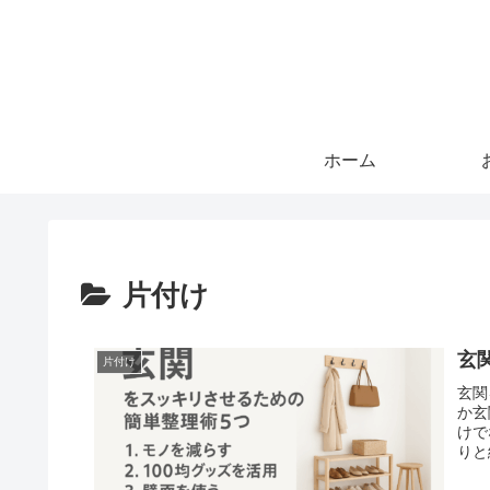
ホーム
片付け
玄
片付け
玄関
か玄
けで
りと