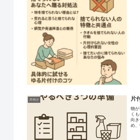
片
片付け
物が
くも
向き
め、