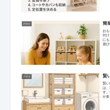
簡
片付け
おも
付け
にも
遊び
賢
片付け
賢い
は、
す。
が多