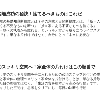
捨離成功の秘訣！捨てるべきものはこれだ
離の基礎知識断捨離とは？その意味と目的断捨離とは、「断＝入
くる不要なものを断つ」「捨＝家にある不要なものを捨てる」
＝物への執着から離れる」という考え方から成り立つライフスタ
です。単なる片付けではなく、自分にとって本当に必要な...
のスッキリ空間へ！家全体の片付けはこの順番で
：夢のスッキリ空間を手に入れるための必須ステップ片付けの重
と家全体の整理のメリット家全体を片付けることは、単なる掃除
た目の整頓ではなく、「生活の質を根本から高める行動」です。
キリした空間は、思考をクリアにし、毎日の決断や行動...