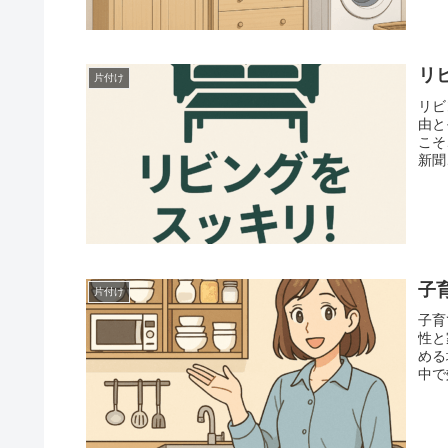
リ
片付け
リビ
由と
こそ
新聞
子
片付け
子育
性と
める
中で