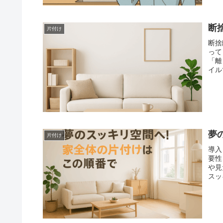
断
片付け
断捨
って
「離
イル
夢
片付け
導入
要性
や見
スッ