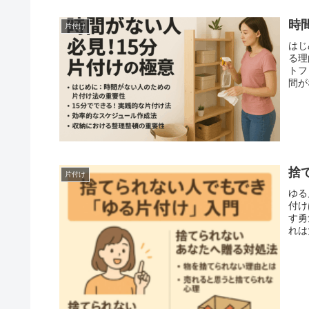
時
片付け
はじ
る理
トフ
間が
捨
片付け
ゆる
付け
す勇
れは