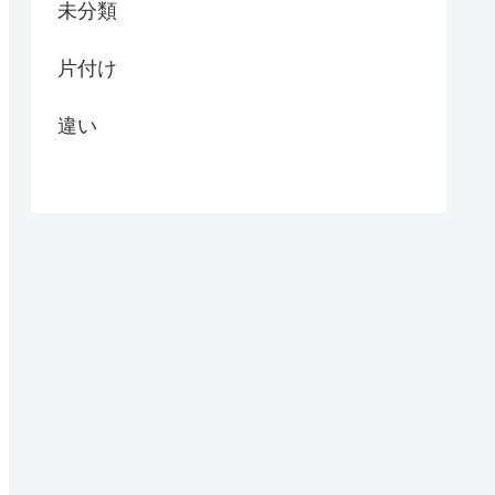
未分類
片付け
違い